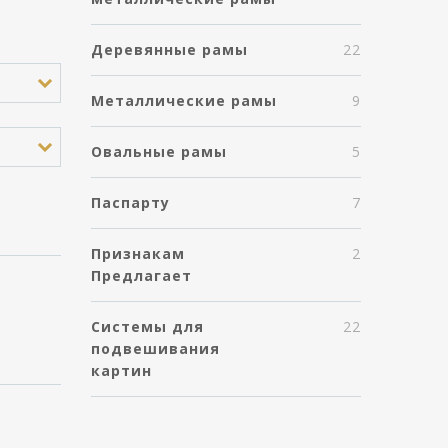
Деревянные рамы
22
Металлические рамы
9
Овальные рамы
5
Паспарту
7
Признакам
2
Предлагает
АННЫЕ
Системы для
22
подвешивания
картин