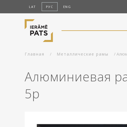
LAT
РУС
ENG
/
/ Алюм
Главная
Металлические рамы
Алюминиевая ра
5p