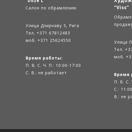
Худож
”Doze L”
“Viss”
Салон по обрамлению
Oбрамл
продаж
Улица Дзирнаву 3, Рига
Тел.
+371 67812483
моб. +371 25624550
Улица Л
Тел.
+3
моб. +3
Время работы:
П. В. С. Ч. П.: 10:00-17:00
С. В.: не работает
Время 
П. В. С.
С.: 11:0
В.: не 