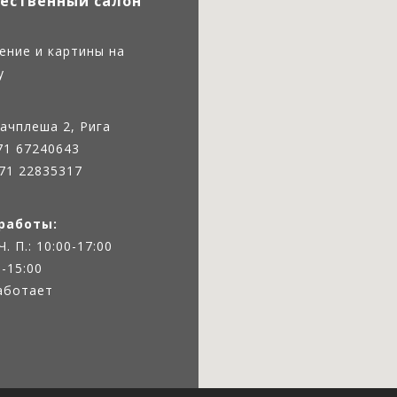
ественный салон
ение и картины на
у
ачплеша 2, Рига
71 67240643
71 22835317
работы:
 Ч. П.: 10:00-17:00
0-15:00
работает