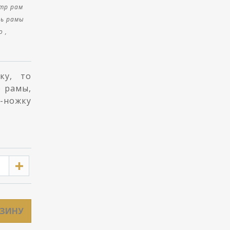
тр рам
ть рамы
 ,
ку, то
р рамы,
-ножку
РЗИНУ