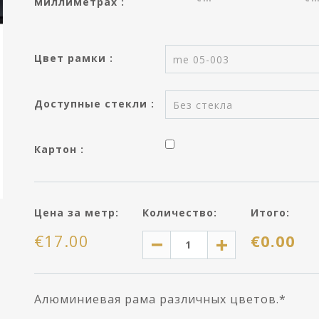
миллиметрах :
Цвет рамки :
me 05-003
Вы сохранили данные о размерах
рамки, создав Паспарту
продуктов.
Доступные стекли :
Без стекла
Хотите ли Вы изменить эти
данные для данной рамки?
Картон :
Высота :
---
Ширина :
---
Цена за метр:
Количество:
Итого:
ИСПОЛЬЗОВАТЬ Д
€
17.00
€
0.00
Алюминиевая рама различных цветов.*