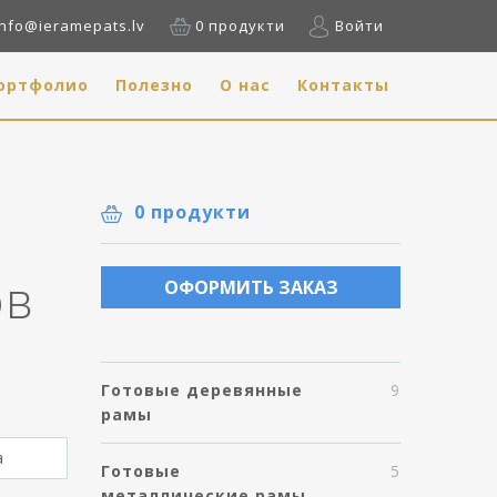
info@ieramepats.lv
0 продукти
Войти
ортфолио
Полезно
О нас
Контакты
0 продукти
ов
ОФОРМИТЬ ЗАКАЗ
Готовые деревянные
9
рамы
Готовые
5
m
металлические рамы