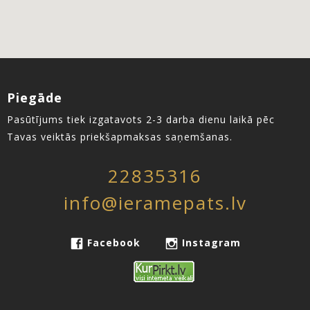
Piegāde
Pasūtījums tiek izgatavots 2-3 darba dienu laikā pēc
Tavas veiktās priekšapmaksas saņemšanas.
22835316
info@ieramepats.lv
Facebook
Instagram