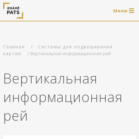
Mеню
0 продукти
LAT
РУС
ENG
/
Главная
Системы для подвешивания
Войти
/ Вертикальная информационная рей
картин
Услуги
Вертикальная
Обрамление
Магазин
информационная
Системы для подвешивания картин
Готовые деревянные рамы
Портфолио
рей
Системы для подвешивания картин
Полезно
Деревянные рамы
Рамы
О нас