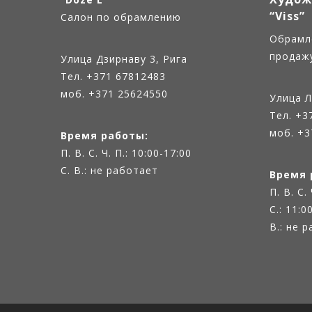
“Viss”
Салон по обрамлению
Oбрамл
продаж
Улица Дзирнаву 3, Рига
Тел.
+371 67812483
моб. +371 25624550
Улица Л
Тел.
+3
моб. +3
Время работы:
П. В. С. Ч. П.: 10:00-17:00
С. В.: не работает
Время 
П. В. С.
С.: 11:0
В.: не 