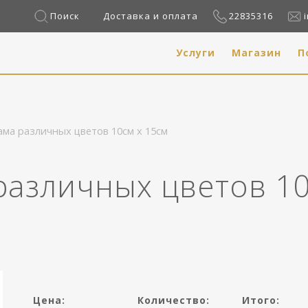
Поиск
Доставка и оплата
22835316
Услуги
Магазин
П
ама различных цветов 10см x 15см
различных цветов 1
Цена:
Количество:
Итого: