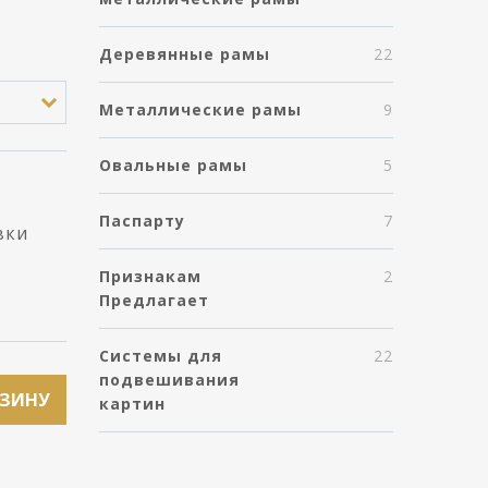
Деревянные рамы
22
Металлические рамы
9
Овальные рамы
5
Паспарту
7
вки
Признакам
2
Предлагает
Системы для
22
подвешивания
РЗИНУ
картин