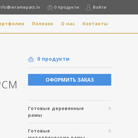
info@ieramepats.lv
0 продукти
Войти
ортфолио
Полезно
О нас
Контакты
0 продукти
0см
ОФОРМИТЬ ЗАКАЗ
Готовые деревянные
9
рамы
Готовые
5
металлические рамы