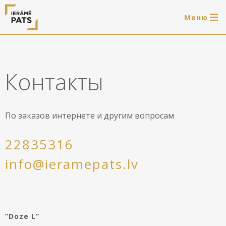
Mеню
0 продукти
LAT
РУС
ENG
Контакты
Войти
Услуги
По заказов интернете и другим вопросам
Обрамление
Магазин
22835316
Системы для подвешивания картин
info@ieramepats.lv
Готовые деревянные рамы
Портфолио
Системы для подвешивания картин
Полезно
Деревянные рамы
”Doze L”
Рамы
О нас