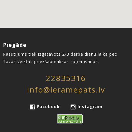
Piegāde
Pasūtījums tiek izgatavots 2-3 darba dienu laikā pēc
Tavas veiktās priekšapmaksas saņemšanas.
22835316
info@ieramepats.lv
Facebook
Instagram