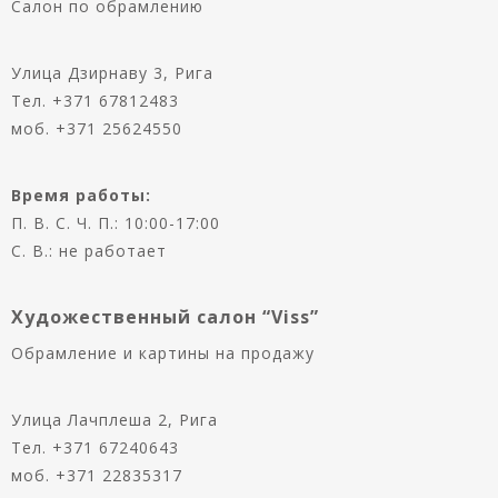
Салон по обрамлению
Металлические рамы
Паспарту
Контакты
Улица Дзирнаву 3, Рига
Паспарту
Тел.
+371 67812483
Стекло
Доставка и оплата
моб. +371 25624550
Овальные рамы
Установка-видео
Время работы:
Как совершить покупку
П. В. С. Ч. П.: 10:00-17:00
С. В.: не работает
Художественный салон “Viss”
Oбрамление и картины на продажу
Улица Лачплеша 2, Рига
Тел.
+371 67240643
моб. +371 22835317