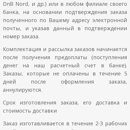
DnB Nord, и др.) или в любом филиале своего
Металлические рамы
банка, на основании подтверждения заказа
Паспарту
Контакты
полученного по Вашему адресу электронной
Паспарту
Стекло
почты, и указав данный в подтверждении
Доставка и оплата
номер заказа.
Овальные рамы
Установка-видео
Комплектация и рассылка заказов начинается
после получения предоплаты (поступления
Как совершить покупку
денег на наш расчетный счет в банке).
Заказы, которые не оплачены в течение 5
дней после оформления заказа,
аннулируются.
Срок изготовления заказа, его доставка и
стоимость доставки
Заказ изготавливается в течение 2-3 рабочих