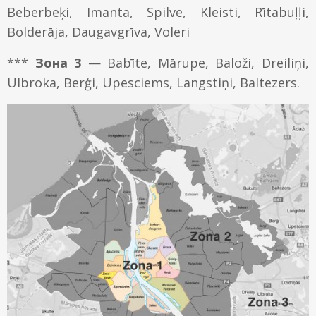
Beberbeķi, Imanta, Spilve, Kleisti, Rītabuļļi,
Bolderāja, Daugavgrīva, Voleri
***
Зона 3
— Babīte, Mārupe, Baloži, Dreiliņi,
Ulbroka, Berģi, Upesciems, Langstiņi, Baltezers.