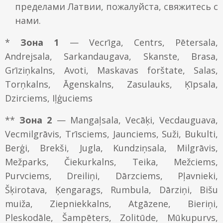
пределами Латвии, пожалуйста, свяжитесь с
нами.
*
Зона 1
— Vecrīga, Centrs, Pētersala,
Andrejsala, Sarkandaugava, Skanste, Brasa,
Grīziņkalns, Avoti, Maskavas forštate, Salas,
Torņkalns, Āgenskalns, Zasulauks, Ķīpsala,
Dzirciems, Iļģuciems
**
Зона 2
— Mangaļsala, Vecāķi, Vecdauguava,
Vecmilgrāvis, Trīsciems, Jaunciems, Suži, Bukulti,
Berģi, Brekši, Jugla, Kundziņsala, Milgrāvis,
Mežparks, Čiekurkalns, Teika, Mežciems,
Purvciems, Dreiliņi, Dārzciems, Pļavnieki,
Šķirotava, Ķengarags, Rumbula, Dārziņi, Bišu
muiža, Ziepniekkalns, Atgāzene, Bieriņi,
Pleskodāle, Šampēters, Zolitūde, Mūkupurvs,