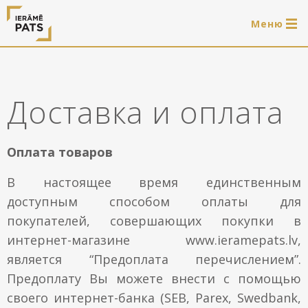
Mеню
0 продукти
LAT
РУС
ENG
Доставка и оплата
Войти
Услуги
Оплата товаров
Обрамление
В настоящее время единственным
Магазин
доступным способом оплаты для
Системы для подвешивания картин
покупателей, совершающих покупки в
Готовые деревянные рамы
Портфолио
интернет-магазине www.ieramepats.lv,
Системы для подвешивания картин
является “Предоплата перечислением”.
Полезно
Предоплату Вы можете внести с помощью
Деревянные рамы
своего интернет-банка (SEB, Parex, Swedbank,
Рамы
О нас