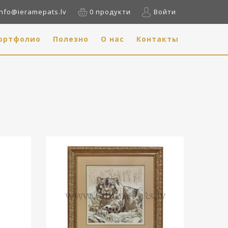
info@ieramepats.lv
0 продукти
Войти
ортфолио
Полезно
О нас
Контакты