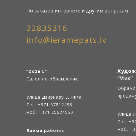
По заказов интернете и другим вопросам
22835316
info@ieramepats.lv
Худож
”Doze L”
“Viss”
Салон по обрамлению
Oбрамл
продаж
Улица Дзирнаву 3, Рига
Тел.
+371 67812483
моб. +371 25624550
Улица Л
Тел.
+3
моб. +3
Время работы: