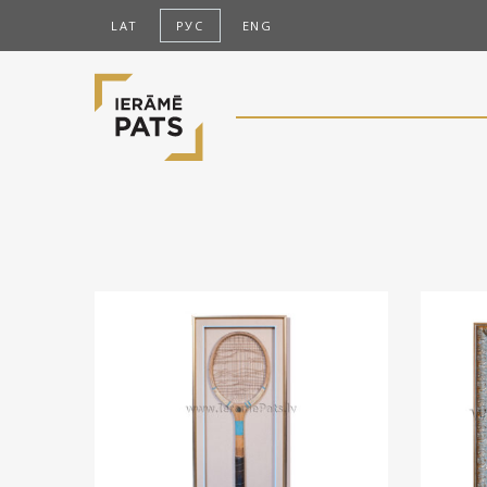
LAT
РУС
ENG