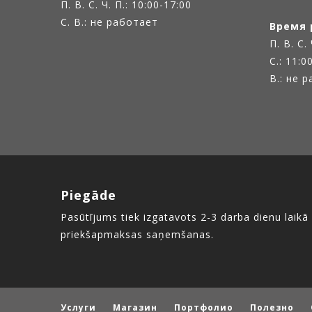
П. В. С. Ч. П.: 10:00-17:00
С. В.: не работает
Время 
П. В. С.
С.: 11:0
В.: не 
Piegāde
Pasūtījums tiek izgatavots 2-3 darba dienu laikā
priekšapmaksas saņemšanas.
Услуги
Магазин
Портфолио
Полезно