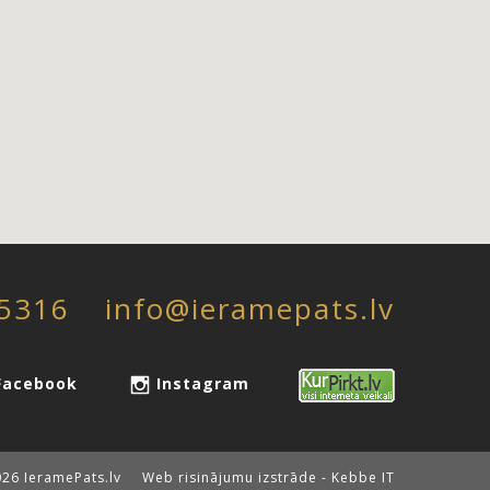
5316
info@ieramepats.lv
acebook
Instagram
26 IeramePats.lv
Web risinājumu izstrāde - Kebbe IT