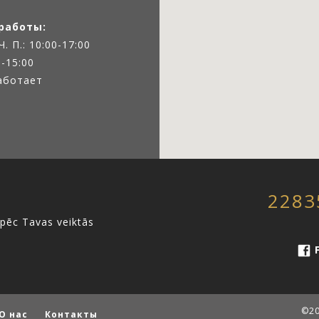
работы:
 Ч. П.: 10:00-17:00
0-15:00
работает
2283
 pēc Tavas veiktās
F
©20
О нас
Контакты