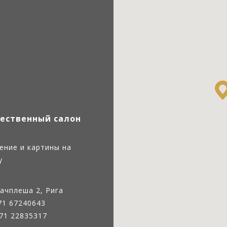
ественный салон
ение и картины на
у
ачплеша 2, Рига
71 67240643
71 22835317