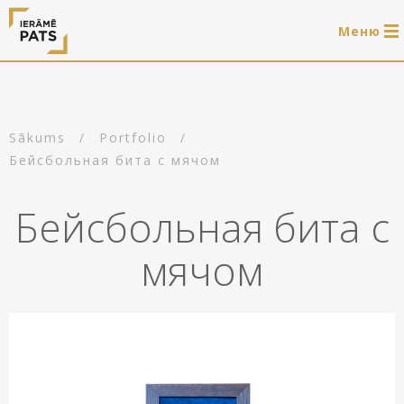
Mеню
0 продукти
LAT
РУС
ENG
Sākums
/
Portfolio
/
Войти
Бейсбольная бита с мячом
Услуги
Бейсбольная бита с
Обрамление
Магазин
мячом
Системы для подвешивания картин
Готовые деревянные рамы
Портфолио
Системы для подвешивания картин
Полезно
Деревянные рамы
Рамы
О нас