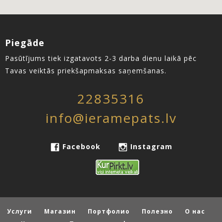
Piegāde
Pasūtījums tiek izgatavots 2-3 darba dienu laikā pēc
Tavas veiktās priekšapmaksas saņemšanas.
22835316
info@ieramepats.lv
Facebook
Instagram
Услуги
Магазин
Портфолио
Полезно
О нас