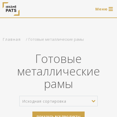
Mеню
0 продукти
LAT
РУС
ENG
/ Готовые металлические рамы
Главная
Войти
Готовые
Услуги
металлические
Обрамление
Магазин
рамы
Системы для подвешивания картин
Готовые деревянные рамы
Портфолио
Системы для подвешивания картин
Полезно
Исходная сортировка
Деревянные рамы
Рамы
О нас
ПОКАЗАТЬ ВСЕ ПРОДУКТЫ