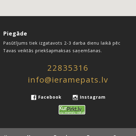
Piegāde
Pasūtījums tiek izgatavots 2-3 darba dienu laikā pēc
Tavas veiktās priekšapmaksas saņemšanas.
22835316
info@ieramepats.lv
Facebook
Instagram