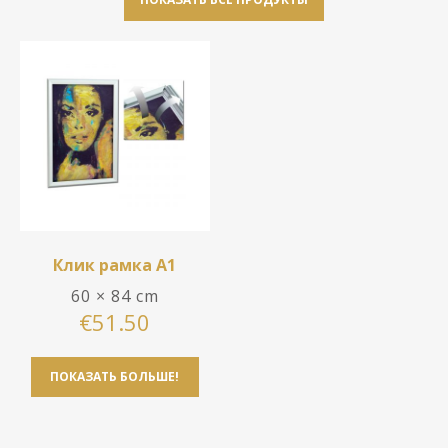
Металлические рамы
Паспарту
Контакты
Паспарту
Стекло
Доставка и оплата
Овальные рамы
Установка-видео
Как совершить покупку
Клик рамка A1
60 × 84 cm
€
51.50
ПОКАЗАТЬ БОЛЬШЕ!