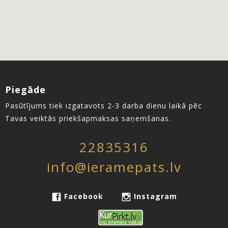
Piegāde
Pasūtījums tiek izgatavots 2-3 darba dienu laikā pēc
Tavas veiktās priekšapmaksas saņemšanas.
22835316
info@ieramepats.lv
Facebook
Instagram