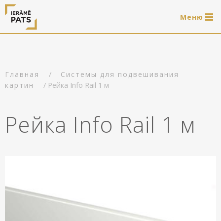
Mеню
0 продукти
LAT
РУС
ENG
/
Главная
Системы для подвешивания
Войти
/ Рейка Info Rail 1 м
картин
Услуги
Рейка Info Rail 1 м
Обрамление
Магазин
Системы для подвешивания картин
Готовые деревянные рамы
Портфолио
Системы для подвешивания картин
Полезно
Деревянные рамы
Рамы
О нас