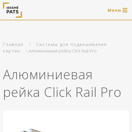
Mеню
0 продукти
LAT
РУС
ENG
/
Главная
Системы для подвешивания
Войти
/ Aлюминиевая рейка Click Rail Pro
картин
Услуги
Aлюминиевая
Обрамление
Магазин
рейка Click Rail Pro
Системы для подвешивания картин
Готовые деревянные рамы
Портфолио
Системы для подвешивания картин
Полезно
Деревянные рамы
Рамы
О нас