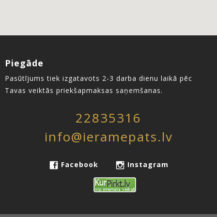
Piegāde
Pasūtījums tiek izgatavots 2-3 darba dienu laikā pēc
Tavas veiktās priekšapmaksas saņemšanas.
22835316
info@ieramepats.lv
Facebook
Instagram