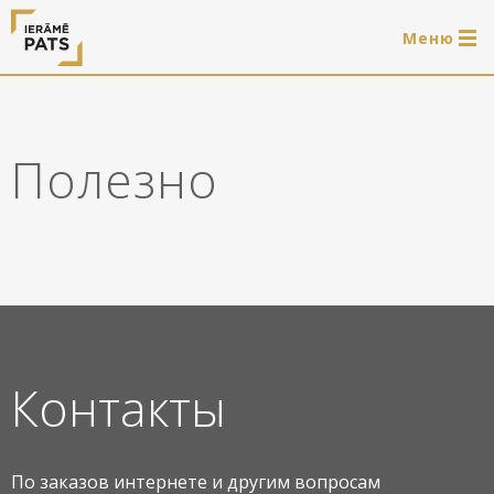
Mеню
0 продукти
LAT
РУС
ENG
Полезно
Войти
Услуги
Обрамление
Магазин
Системы для подвешивания картин
Готовые деревянные рамы
Портфолио
Контакты
Системы для подвешивания картин
Полезно
Деревянные рамы
По заказов интернете и другим вопросам
Рамы
О нас