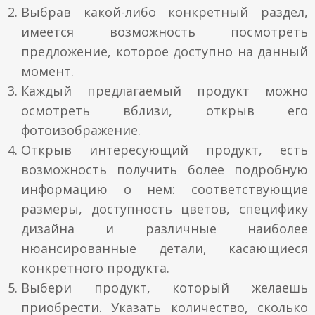
Выбрав какой-либо конкретный раздел,
Металлические рамы
Паспарту
имеется возможность посмотреть
Контакты
предложение, которое доступно на данный
Паспарту
Стекло
момент.
Доставка и оплата
Каждый предлагаемый продукт можно
Овальные рамы
Установка-видео
осмотреть вблизи, открыв его
фотоизображение.
Как совершить покупку
Открыв интересующий продукт, есть
возможность получить более подробную
информацию о нем: соответствующие
размеры, доступность цветов, специфику
дизайна и различные наиболее
нюансированные детали, касающиеся
конкретного продукта.
Выбери продукт, который желаешь
приобрести. Указать количество, сколько