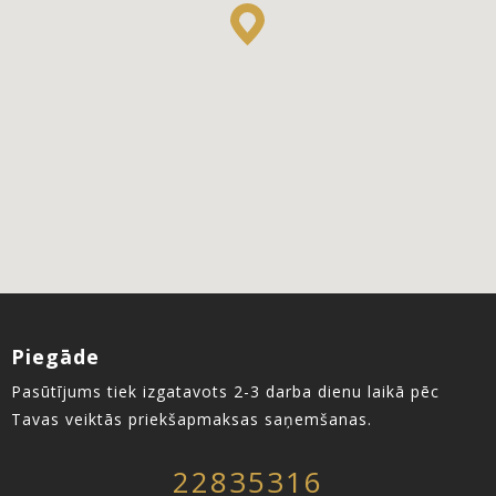
Piegāde
Pasūtījums tiek izgatavots 2-3 darba dienu laikā pēc
Tavas veiktās priekšapmaksas saņemšanas.
22835316