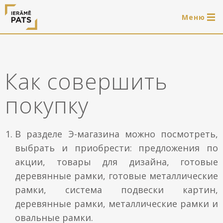
Mеню
0 продукти
LAT
РУС
ENG
Как совершить
Войти
покупку
Услуги
Обрамление
В разделе Э-магазина можно посмотреть,
Магазин
выбрать и приобрести: предложения по
Системы для подвешивания картин
акции, товары для дизайна, готовые
Готовые деревянные рамы
Портфолио
деревянные рамки, готовые металлические
Системы для подвешивания картин
рамки, система подвески картин,
Полезно
деревянные рамки, металлические рамки и
Деревянные рамы
овальные рамки.
Рамы
О нас