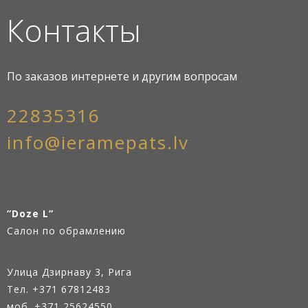
Контакты
По заказов интернете и другим вопросам
22835316
info@ieramepats.lv
”Doze L”
Салон по обрамлению
Улица Дзирнаву 3, Рига
Тел.
+371 67812483
моб. +371 25624550