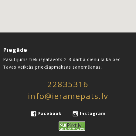
Piegāde
Pasūtījums tiek izgatavots 2-3 darba dienu laikā pēc
Tavas veiktās priekšapmaksas saņemšanas.
22835316
info@ieramepats.lv
Facebook
Instagram