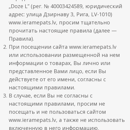
„Doze L” (рег. № 40003424589, юридический
Металлические рамы
Паспарту
адрес: улица Дзирнаву 3, Рига, LV-1010)
Контакты
www.ieramepats.lv, просим тщательно
Паспарту
Стекло
прочитать настоящие правила (далее —
Доставка и оплата
Овальные рамы
Правила).
Установка-видео
При посещении сайта www.ieramepats.lv
или использовании размещенной на нем
Как совершить покупку
информации о товарах, Вы лично или
представленное Вами лицо, если Вы
действуете от его имени, согласны с
настоящими правилами.
В случае, если Вы не согласны с
настоящими правилами, просим не
посещать и не пользоваться сайтом
www.ieramepats.lv, а также не использовать
включенную в него информацию.