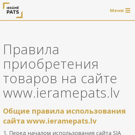
Mеню
0 продукти
LAT
РУС
ENG
Правила
Войти
приобретения
Услуги
товаров на сайте
Обрамление
Магазин
www.ieramepats.lv
Системы для подвешивания картин
Готовые деревянные рамы
Портфолио
Общие правила использования
Системы для подвешивания картин
Полезно
сайта www.ieramepats.lv
Деревянные рамы
Перед началом использования сайта SIA
Рамы
О нас