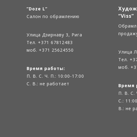
Худож
”Doze L”
“Viss”
Салон по обрамлению
Oбрамл
продаж
Улица Дзирнаву 3, Рига
Тел.
+371 67812483
моб. +371 25624550
Улица Л
Тел.
+3
моб. +3
Время работы:
П. В. С. Ч. П.: 10:00-17:00
С. В.: не работает
Время 
П. В. С.
С.: 11:0
В.: не 