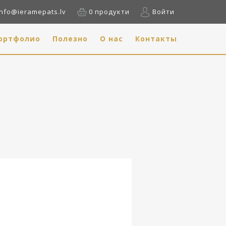
info@ieramepats.lv
0 продукти
Войти
ортфолио
Полезно
О нас
Контакты