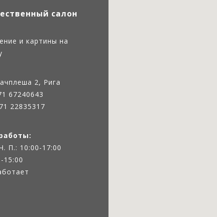
ественный салон
ение и картины на
у
ачплеша 2, Рига
71 67240643
71 22835317
работы:
 Ч. П.: 10:00-17:00
0-15:00
работает