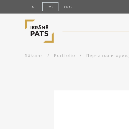
LAT
РУС
ENG
Sākums
/
Portfolio
/
Перчатки и одеж