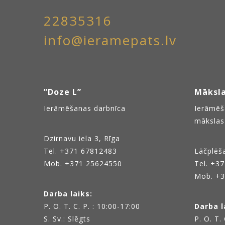
22835316
info@ieramepats.lv
”Doze L”
Māksla
Ierāmēšanas darbnīca
Ierāmēš
mākslas 
Dzirnavu iela 3, Rīga
Tel.
+371 67812483
Lāčplēša
Mob. +371 25624550
Tel.
+37
Mob. +3
Darba laiks:
P. O. T. C. P. : 10:00-17:00
Darba l
S. Sv.: Slēgts
P. O. T.