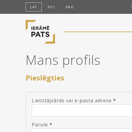
LAT
РУС
ENG
Mans profils
Pieslēgties
Lietotājvārds vai e-pasta adrese
*
Parole
*