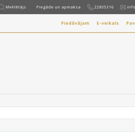
Meklētājs
Piegāde un apmaksa
22835316
inf
Piedāvājam
E-veikals
Pav