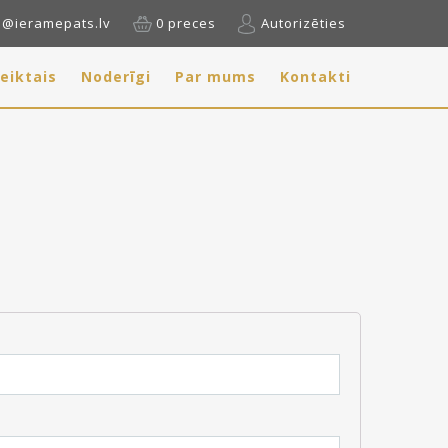
o@ieramepats.lv
0 preces
Autorizēties
eiktais
Noderīgi
Par mums
Kontakti