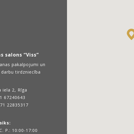
s salons “Viss”
anas pakalpojumi un
darbu tirdzniecība
 iela 2, Rīga
1 67240643
71 22835317
aiks:
 C. P.: 10:00-17:00