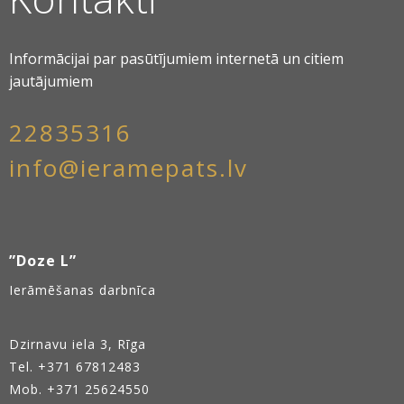
Informācijai par pasūtījumiem internetā un citiem
jautājumiem
22835316
info@ieramepats.lv
”Doze L”
Ierāmēšanas darbnīca
Dzirnavu iela 3, Rīga
Tel.
+371 67812483
Mob. +371 25624550