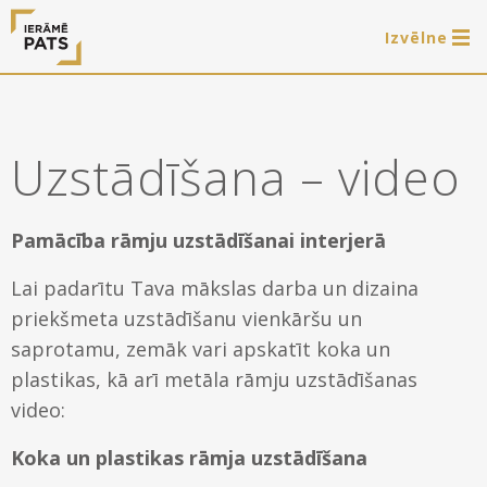
Izvēlne
0 preces
LAT
РУС
ENG
Uzstādīšana – video
Autorizēties
Piedāvājam
Pamācība rāmju uzstādīšanai interjerā
Ierāmēšanas darbus
Lai padarītu Tava mākslas darba un dizaina
E-veikals
priekšmeta uzstādīšanu vienkāršu un
Arti Teq gleznu piekāršanas sistēmas
saprotamu, zemāk vari apskatīt koka un
Akcijas
Paveiktais
plastikas, kā arī metāla rāmju uzstādīšanas
Iznomājam gleznu rāmjus fotosesijām
Gatavie koka rāmji
video:
Noderīgi
Koka un plastikas rāmja uzstādīšana
Gatavie metāla rāmji
Rāmji
Par mums