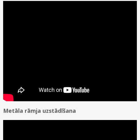
Gleznu piekāršanas sistēmas
Stikls
Kontakti
Koka rāmji
Paspartū
Piegāde un apmaksa
Metāla rāmji
Uzstādīšana – video
Ovālie rāmji
Kā iepirkties
Metāla rāmja uzstādīšana