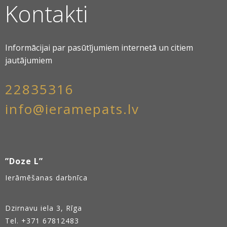
Kontakti
Informācijai par pasūtījumiem internetā un citiem
jautājumiem
22835316
info@ieramepats.lv
”Doze L”
Ierāmēšanas darbnīca
Dzirnavu iela 3, Rīga
Tel.
+371 67812483