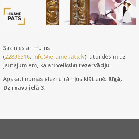
Sazinies ar mums
(
22835316
,
info@ieramepats.lv
), atbildēsim uz
jautājumiem, kā arī
veiksim rezervāciju
.
Apskati nomas gleznu rāmjus klātienē:
Rīgā,
Dzirnavu ielā 3
.