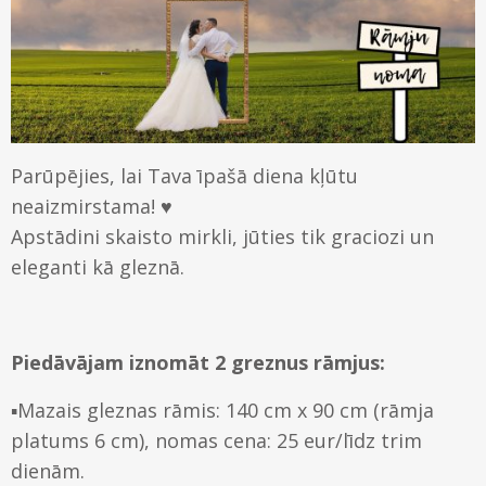
Gleznu piekāršanas sistēmas
Stikls
Kontakti
Koka rāmji
Paspartū
Piegāde un apmaksa
Metāla rāmji
Uzstādīšana – video
Parūpējies, lai Tava īpašā diena kļūtu
Ovālie rāmji
neaizmirstama! ♥️
Kā iepirkties
Apstādini skaisto mirkli, jūties tik graciozi un
eleganti kā gleznā.
Piedāvājam iznomāt 2 greznus rāmjus:
▪️Mazais gleznas rāmis: 140 cm x 90 cm (rāmja
platums 6 cm), nomas cena: 25 eur/līdz trim
dienām.