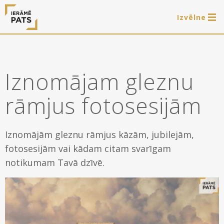
Izvēlne
0 preces
LAT
РУС
ENG
Iznomājam gleznu
Autorizēties
rāmjus fotosesijām
Piedāvājam
Ierāmēšanas darbus
Iznomājām gleznu rāmjus kāzām, jubilejām,
E-veikals
fotosesijām vai kādam citam svarīgam
Arti Teq gleznu piekāršanas sistēmas
notikumam Tavā dzīvē.
Akcijas
Paveiktais
Iznomājam gleznu rāmjus fotosesijām
Gatavie koka rāmji
Noderīgi
Gatavie metāla rāmji
Rāmji
Par mums