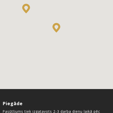
Piegāde
Pasūtījums tiek izgatavots 2-3 darba dienu laikā pēc