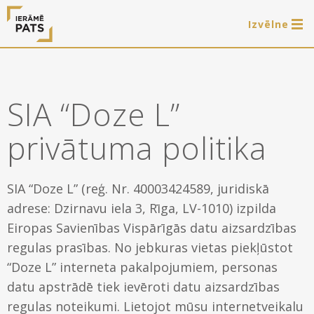
Izvēlne
0 preces
LAT
РУС
ENG
SIA “Doze L”
Autorizēties
privātuma politika
Piedāvājam
Ierāmēšanas darbus
SIA “Doze L” (reģ. Nr. 40003424589, juridiskā
E-veikals
adrese: Dzirnavu iela 3, Rīga, LV-1010) izpilda
Arti Teq gleznu piekāršanas sistēmas
Eiropas Savienības Vispārīgās datu aizsardzības
Akcijas
Paveiktais
regulas prasības. No jebkuras vietas piekļūstot
Iznomājam gleznu rāmjus fotosesijām
Gatavie koka rāmji
“Doze L” interneta pakalpojumiem, personas
Noderīgi
datu apstrādē tiek ievēroti datu aizsardzības
Gatavie metāla rāmji
regulas noteikumi. Lietojot mūsu internetveikalu
Rāmji
Par mums