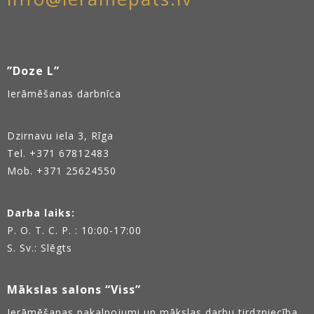
”Doze L”
Ierāmēšanas darbnīca
Dzirnavu iela 3, Rīga
Tel.
+371 67812483
Mob. +371 25624550
Darba laiks:
P. O. T. C. P. : 10:00-17:00
S. Sv.: Slēgts
Mākslas salons “Viss”
Ierāmēšanas pakalpojumi un mākslas darbu tirdzniecība