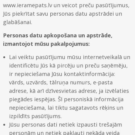
www.ieramepats.lv un veicot preču pasūtījumus,
Gleznu piekāršanas sistēmas
Stikls
Jūs piekrītat savu personas datu apstrādei un
Kontakti
glabāšanai.
Koka rāmji
Paspartū
Piegāde un apmaksa
Personas datu apkopošana un apstrāde,
Metāla rāmji
izmantojot mūsu pakalpojumus:
Uzstādīšana – video
Ovālie rāmji
Lai veiktu pasūtījumu mūsu internetveikalā un
Kā iepirkties
identificētu Jūs kā pircēju un preču saņēmēju,
ir nepieciešama Jūsu kontaktinformācija:
vārds, uzvārds, tālruņa numurs, e-pasta
adrese, kā arī dzīvesvietas adrese, ja izvēlaties
piegādes iespējas. Šī personiskā informācija
nepieciešama, lai tiktu sagatavots rēķins un
izpildīts pasūtījums.
Jūsu personas dati netiek izpausti trešajām
personām un netiek pakļauti nekāda veida