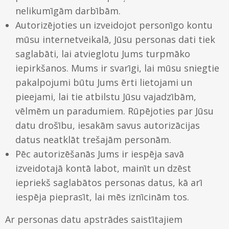
nelikumīgām darbībām.
Autorizējoties un izveidojot personīgo kontu
mūsu internetveikalā, Jūsu personas dati tiek
saglabāti, lai atvieglotu Jums turpmāko
iepirkšanos. Mums ir svarīgi, lai mūsu sniegtie
pakalpojumi būtu Jums ērti lietojami un
pieejami, lai tie atbilstu Jūsu vajadzībām,
vēlmēm un paradumiem. Rūpējoties par Jūsu
datu drošību, iesakām savus autorizācijas
datus neatklāt trešajām personām.
Pēc autorizēšanās Jums ir iespēja savā
izveidotajā kontā labot, mainīt un dzēst
iepriekš saglabātos personas datus, kā arī
iespēja pieprasīt, lai mēs iznīcinām tos.
Ar personas datu apstrādes saistītajiem