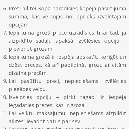
Pretī ailītei Kopā parādīsies kopējā pasūtījuma
summa, kas veidojas no iepriekš izvēlētajām
opcijām.
Iepirkuma grozā prece uzrādīsies tikai tad, ja
aizpildīto sadaļu apakšā izvēlēsies opciju –
pievienot grozam.
Iepirkuma grozā ir iespēja apskatīt, koriģēt un
dzēst preces, kā arī papildināt grozu ar citām
dizaina precēm.
Lai pasūtītu preci, nepieciešams izvēlēties
piegādes veidu.
Izvēloties opciju – pirkt tagad, ir iespēja
iegādāties preces, kas ir grozā.
Lai veiktu maksājumu, nepieciešams aizpildīt
ailītes, ievadot datus par sevi.