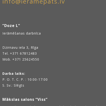
info@ieramepats.lv
”Doze L”
Ierāmēšanas darbnīca
Dzirnavu iela 3, Rīga
Tel.
+371 67812483
Mob. +371 25624550
Darba laiks:
P. O. T. C. P. : 10:00-17:00
S. Sv.: Slēgts
Mākslas salons “Viss”