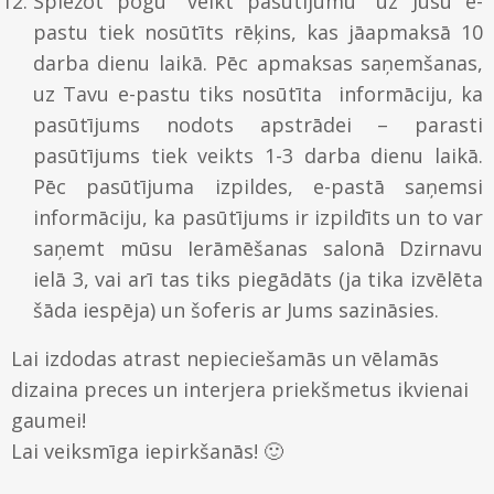
Spiežot pogu “veikt pasūtījumu” uz Jūsu e-
pastu tiek nosūtīts rēķins, kas jāapmaksā 10
darba dienu laikā. Pēc apmaksas saņemšanas,
uz Tavu e-pastu tiks nosūtīta informāciju, ka
pasūtījums nodots apstrādei – parasti
pasūtījums tiek veikts 1-3 darba dienu laikā.
Pēc pasūtījuma izpildes, e-pastā saņemsi
informāciju, ka pasūtījums ir izpildīts un to var
saņemt mūsu Ierāmēšanas salonā Dzirnavu
ielā 3, vai arī tas tiks piegādāts (ja tika izvēlēta
šāda iespēja) un šoferis ar Jums sazināsies.
Lai izdodas atrast nepieciešamās un vēlamās
dizaina preces un interjera priekšmetus ikvienai
gaumei!
Lai veiksmīga iepirkšanās! 🙂