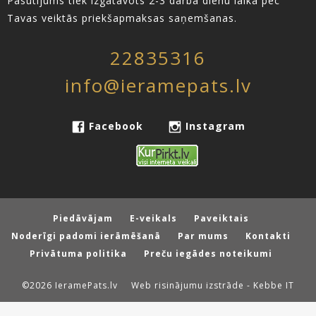
Pasūtījums tiek izgatavots 2-3 darba dienu laikā pēc
Tavas veiktās priekšapmaksas saņemšanas.
22835316
info@ieramepats.lv
Facebook
Instagram
Piedāvājam
E-veikals
Paveiktais
Noderīgi padomi ierāmēšanā
Par mums
Kontakti
Privātuma politika
Preču iegādes noteikumi
©2026 IeramePats.lv
Web risinājumu izstrāde - Kebbe IT