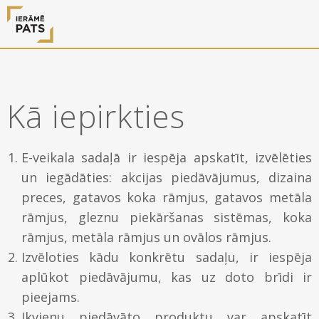
0 preces
Kā iepirkties
Piedāvājam
E-veikala sadaļā ir iespēja apskatīt, izvēlēties
un iegādāties: akcijas piedāvājumus, dizaina
Ierāmēšanas darbus
E-veikals
preces, gatavos koka rāmjus, gatavos metāla
rāmjus, gleznu piekāršanas sistēmas, koka
Arti Teq gleznu piekāršanas sistēmas
Akcijas
Paveiktais
rāmjus, metāla rāmjus un ovālos rāmjus.
Izvēloties kādu konkrētu sadaļu, ir iespēja
Iznomājam gleznu rāmjus fotosesijām
Gatavie koka rāmji
Noderīgi
aplūkot piedāvājumu, kas uz doto brīdi ir
pieejams.
Gatavie metāla rāmji
Rāmji
Ikvienu piedāvāto produktu var apskatīt
Par mums