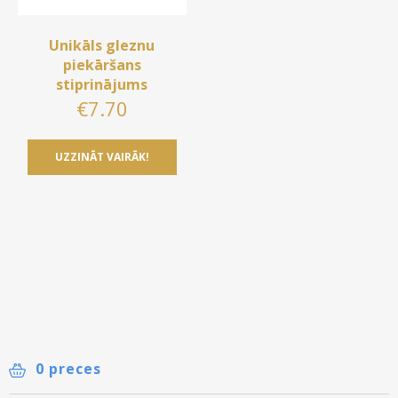
Unikāls gleznu
piekāršans
stiprinājums
€
7.70
UZZINĀT VAIRĀK!
0 preces