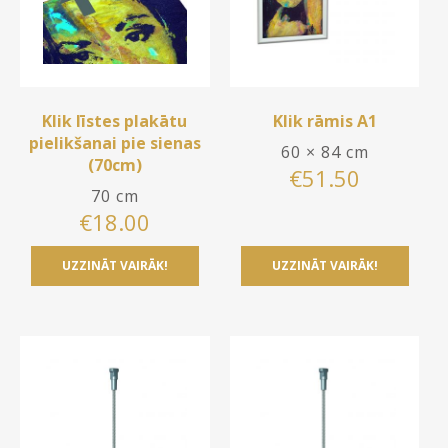
Klik līstes plakātu
Klik rāmis A1
pielikšanai pie sienas
60 × 84 cm
(70cm)
€
51.50
70 cm
€
18.00
UZZINĀT VAIRĀK!
UZZINĀT VAIRĀK!