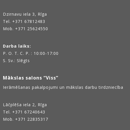
Dzirnavu iela 3, Rīga
Tel.
+371 67812483
Mob. +371 25624550
Darba laiks:
P. O. T. C. P. : 10:00-17:00
S. Sv.: Slēgts
Mākslas salons “Viss”
Ierāmēšanas pakalpojumi un mākslas darbu tirdzniecība
Lāčplēša iela 2, Rīga
Tel.
+371 67240643
Mob. +371 22835317