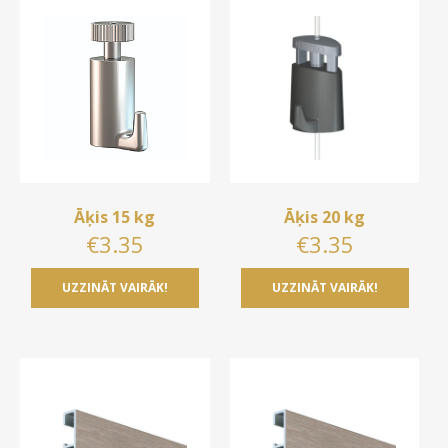
Gleznu piekāršanas sistēmas
Stikls
Kontakti
Koka rāmji
Paspartū
Piegāde un apmaksa
Metāla rāmji
Uzstādīšana – video
Ovālie rāmji
Kā iepirkties
Āķis 15 kg
Āķis 20 kg
€
3.35
€
3.35
UZZINĀT VAIRĀK!
UZZINĀT VAIRĀK!