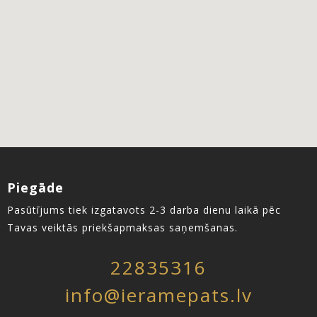
Piegāde
Pasūtījums tiek izgatavots 2-3 darba dienu laikā pēc
Tavas veiktās priekšapmaksas saņemšanas.
22835316
info@ieramepats.lv