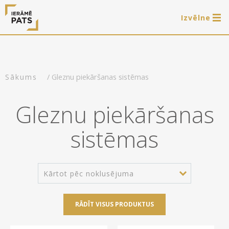
Izvēlne
0 preces
LAT
РУС
ENG
/ Gleznu piekāršanas sistēmas
Sākums
Autorizēties
Gleznu piekāršanas
Piedāvājam
sistēmas
Ierāmēšanas darbus
E-veikals
Arti Teq gleznu piekāršanas sistēmas
Akcijas
Paveiktais
Kārtot pēc noklusējuma
Iznomājam gleznu rāmjus fotosesijām
Gatavie koka rāmji
Noderīgi
RĀDĪT VISUS PRODUKTUS
Gatavie metāla rāmji
Rāmji
Par mums