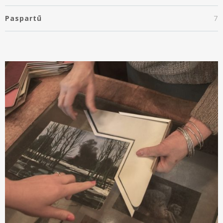
Paspartū
7