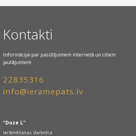
Kontakti
Informācijai par pasūtījumiem internetā un citiem
jautājumiem
22835316
info@ieramepats.lv
”Doze L”
Ierāmēšanas darbnīca