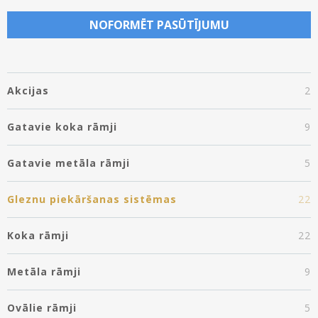
NOFORMĒT PASŪTĪJUMU
Akcijas
2
Gatavie koka rāmji
9
Gatavie metāla rāmji
5
Gleznu piekāršanas sistēmas
22
Koka rāmji
22
Metāla rāmji
9
Ovālie rāmji
5