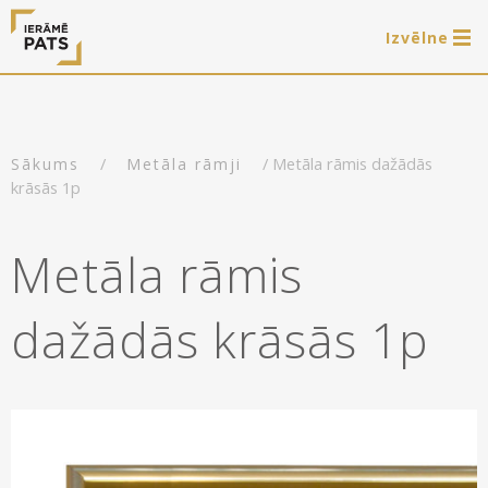
Izvēlne
0 preces
LAT
РУС
ENG
/
/ Metāla rāmis dažādās
Sākums
Metāla rāmji
Autorizēties
krāsās 1p
Piedāvājam
Metāla rāmis
Ierāmēšanas darbus
E-veikals
dažādās krāsās 1p
Arti Teq gleznu piekāršanas sistēmas
Akcijas
Paveiktais
Iznomājam gleznu rāmjus fotosesijām
Gatavie koka rāmji
Noderīgi
Gatavie metāla rāmji
Rāmji
Par mums