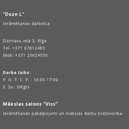
”Doze L”
Ierāmēšanas darbnīca
Dzirnavu iela 3, Rīga
Tel.
+371 67812483
Mob. +371 25624550
Darba laiks:
P. O. T. C. P. : 10:00-17:00
S. Sv.: Slēgts
Mākslas salons “Viss”
Ierāmēšanas pakalpojumi un mākslas darbu tirdzniecība