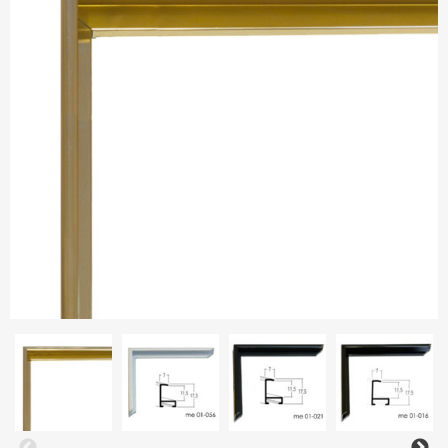
Gleznu piekāršanas sistēmas
Stikls
Kontakti
Koka rāmji
Paspartū
Piegāde un apmaksa
Metāla rāmji
Uzstādīšana – video
Ovālie rāmji
Kā iepirkties