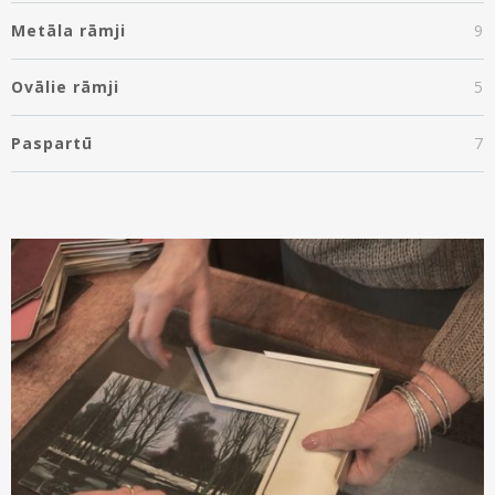
Metāla rāmji
9
Ovālie rāmji
5
Paspartū
7