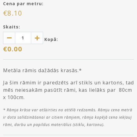
Cena par metru:
€
8.10
Skaits:
Kopā:
€
0.00
Metāla rāmis dažādās krasās.*
Ja šim rāmim ir paredzēts arī stikls un kartons, tad
mēs neiesakām pasūtīt rāmi, kas lielāks par 80cm
x 100cm.
* Rāmja krāsa var atšķirties no attēlā redzamās. Rāmju cena metrā
ir dota salīdzināšanai ar citiem rāmjiem, rāmja kopējā cena iekļauj
rāmi, darbu un papildus materiālus (stiklu, kartonu).