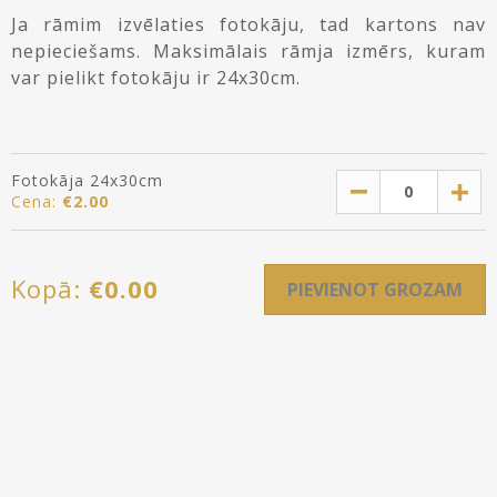
Ja rāmim izvēlaties fotokāju, tad kartons nav
nepieciešams. Maksimālais rāmja izmērs, kuram
var pielikt fotokāju ir 24x30cm.
Fotokāja 24x30cm
Cena:
€
2.00
Kopā:
€
0.00
PIEVIENOT GROZAM