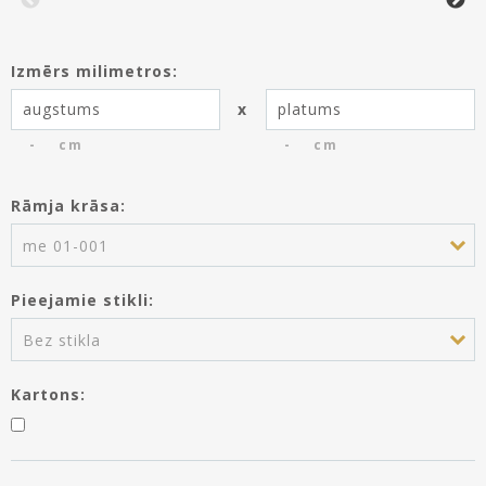
Izmērs milimetros:
x
cm
cm
Rāmja krāsa:
Jūs esat saglabājis rāmja izmēru
datus, izveidojot produktu
me 01-001
Paspartū.
Vai vēlaties izmantot šos datus
Pieejamie stikli:
šim rāmim?
Augstums:
---
Bez stikla
Platums:
---
Kartons:
IZMANTOT DATUS