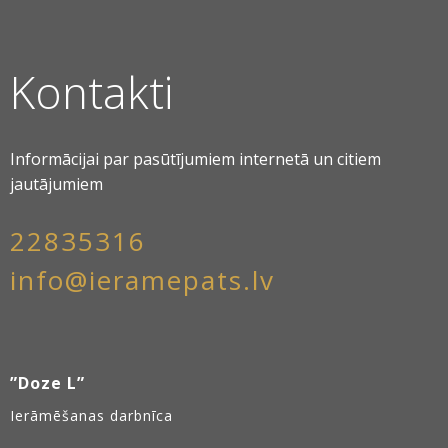
Kontakti
Informācijai par pasūtījumiem internetā un citiem
jautājumiem
22835316
info@ieramepats.lv
”Doze L”
Ierāmēšanas darbnīca