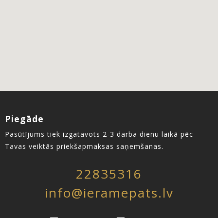
Piegāde
Pasūtījums tiek izgatavots 2-3 darba dienu laikā pēc
Tavas veiktās priekšapmaksas saņemšanas.
22835316
info@ieramepats.lv