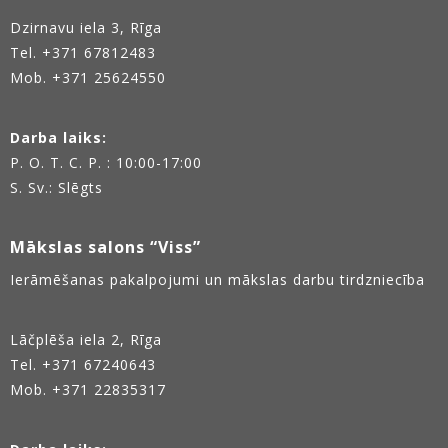
Dzirnavu iela 3, Rīga
Tel.
+371 67812483
Mob. +371 25624550
Darba laiks:
P. O. T. C. P. : 10:00-17:00
S. Sv.: Slēgts
Mākslas salons “Viss”
Ierāmēšanas pakalpojumi un mākslas darbu tirdzniecība
Lāčplēša iela 2, Rīga
Tel.
+371 67240643
Mob. +371 22835317