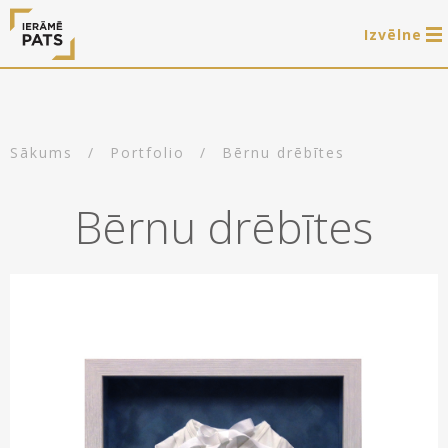
Izvēlne
0 preces
LAT
РУС
ENG
Sākums
/
Portfolio
/
Bērnu drēbītes
Autorizēties
Bērnu drēbītes
Piedāvājam
Ierāmēšanas darbus
E-veikals
Arti Teq gleznu piekāršanas sistēmas
Akcijas
Paveiktais
Iznomājam gleznu rāmjus fotosesijām
Gatavie koka rāmji
Noderīgi
Gatavie metāla rāmji
Rāmji
Par mums