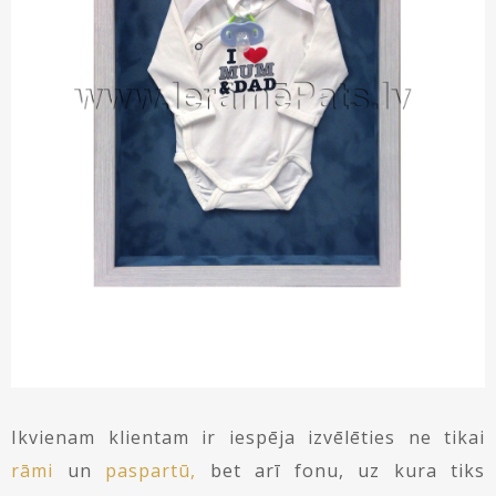
Gleznu piekāršanas sistēmas
Stikls
Kontakti
Koka rāmji
Paspartū
Piegāde un apmaksa
Metāla rāmji
Uzstādīšana – video
Ovālie rāmji
Kā iepirkties
Ikvienam klientam ir iespēja izvēlēties ne tikai
rāmi
un
paspartū,
bet arī fonu, uz kura tiks